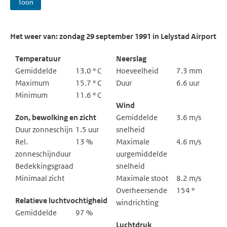
Toon
Het weer van: zondag 29 september 1991 in Lelystad Airport
Temperatuur
Neerslag
Gemiddelde
13.0 ° C
Hoeveelheid
7.3 mm
Maximum
15.7 ° C
Duur
6.6 uur
Minimum
11.6 ° C
Wind
Zon, bewolking en zicht
Gemiddelde
3.6 m/s
Duur zonneschijn
1.5 uur
snelheid
Rel.
13 %
Maximale
4.6 m/s
zonneschijnduur
uurgemiddelde
Bedekkingsgraad
snelheid
Minimaal zicht
Maximale stoot
8.2 m/s
Overheersende
154 °
Relatieve luchtvochtigheid
windrichting
Gemiddelde
97 %
Luchtdruk