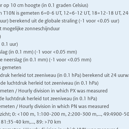
op 10 cm hoogte (in 0.1 graden Celsius)
rin T10N is gemeten 6=0-6 UT, 12=6-12 UT, 18=12-18 UT, 2
uur) berekend uit de globale straling (-1 voor <0.05 uur)
t mogelijke zonneschijnduur
)
 0.1 uur)
lag (in 0.1 mm) (-1 voor <0.05 mm)
 neerslag (in 0.1 mm) (-1 voor <0.05 mm)
is gemeten
ruk herleid tot zeeniveau (in 0.1 hPa) berekend uit 24 uur
e luchtdruk herleid tot zeeniveau (in 0.1 hPa)
emeten / Hourly division in which PX was measured
 luchtdruk herleid tot zeeniveau (in 0.1 hPa)
emeten / Hourly division in which PN was measured
cht; 0: <100 m, 1:100-200 m, 2:200-300 m,..., 49:4900-500
81:35-40 km,..., 89: >70 km