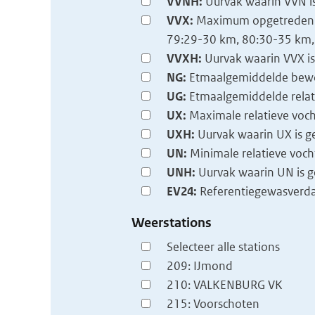
VVNH:
Uurvak waarin VVN i
VVX:
Maximum opgetreden zi
79:29-30 km, 80:30-35 km, 
VVXH:
Uurvak waarin VVX i
NG:
Etmaalgemiddelde bewol
UG:
Etmaalgemiddelde relati
UX:
Maximale relatieve voch
UXH:
Uurvak waarin UX is 
UN:
Minimale relatieve voch
UNH:
Uurvak waarin UN is 
EV24:
Referentiegewasverda
Weerstations
Selecteer alle stations
209: IJmond
210: VALKENBURG VK
215: Voorschoten