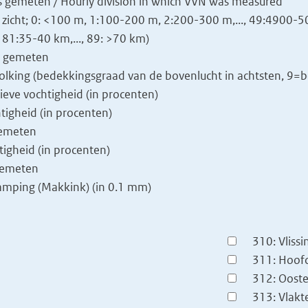
s gemeten / Hourly division in which VVN was measured
cht; 0: <100 m, 1:100-200 m, 2:200-300 m,..., 49:4900-50
81:35-40 km,..., 89: >70 km)
s gemeten
king (bedekkingsgraad van de bovenlucht in achtsten, 9=b
eve vochtigheid (in procenten)
tigheid (in procenten)
gemeten
tigheid (in procenten)
gemeten
mping (Makkink) (in 0.1 mm)
310: Vliss
311: Hoof
312: Ooste
313: Vlakt