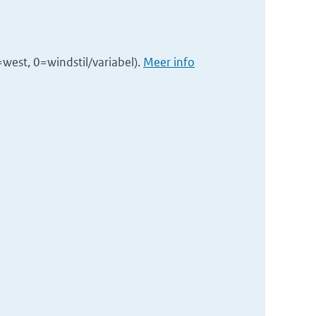
est, 0=windstil/variabel).
Meer info