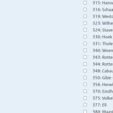
315: Hans
316: Schaa
319: West
323: Wilh
324: Stave
330: Hoek
331: Thol
340: Woens
343: Rott
344: Rotte
348: Caba
350: Gilze-
356: Herw
370: Eindh
375: Volke
377: Ell
380: Maast