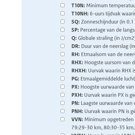
T10N:
Minimum temperatuur 
T10NH:
6-uurs tijdvak waa
SQ:
Zonneschijnduur (in 0.1 
SP:
Percentage van de langs
Q:
Globale straling (in J/cm2
DR:
Duur van de neerslag (in
RH:
Etmaalsom van de neers
RHX:
Hoogste uursom van de
RHXH:
Uurvak waarin RHX 
PG:
Etmaalgemiddelde luchtd
PX:
Hoogste uurwaarde van d
PXH:
Uurvak waarin PX is g
PN:
Laagste uurwaarde van de
PNH:
Uurvak waarin PN is g
VVN:
Minimum opgetreden zi
79:29-30 km, 80:30-35 km, 