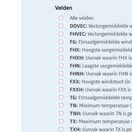
Velden
Alle velden
DDVEC:
Vectorgemiddelde w
FHVEC:
Vectorgemiddelde wi
FG:
Etmaalgemiddelde winds
FHX:
Hoogste uurgemiddelde
FHXH:
Uurvak waarin FHX i
FHN:
Laagste uurgemiddelde
FHNH:
Uurvak waarin FHN i
FXX:
Hoogste windstoot (in 
FXXH:
Uurvak waarin FXX i
TG:
Etmaalgemiddelde temper
TN:
Minimum temperatuur (in
TNH:
Uurvak waarin TN is 
TX:
Maximum temperatuur (i
TXH:
Uurvak waarin TX is g