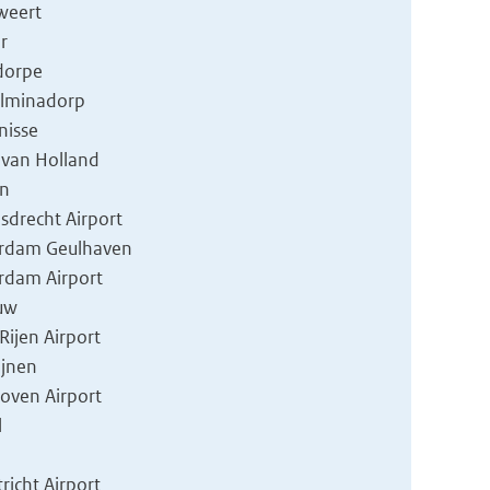
weert
r
dorpe
elminadorp
nisse
 van Holland
en
drecht Airport
erdam Geulhaven
rdam Airport
uw
Rijen Airport
ijnen
oven Airport
l
richt Airport