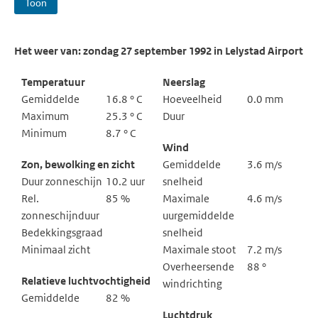
Toon
Het weer van: zondag 27 september 1992 in Lelystad Airport
Temperatuur
Neerslag
Gemiddelde
16.8 ° C
Hoeveelheid
0.0 mm
Maximum
25.3 ° C
Duur
Minimum
8.7 ° C
Wind
Zon, bewolking en zicht
Gemiddelde
3.6 m/s
Duur zonneschijn
10.2 uur
snelheid
Rel.
85 %
Maximale
4.6 m/s
zonneschijnduur
uurgemiddelde
Bedekkingsgraad
snelheid
Minimaal zicht
Maximale stoot
7.2 m/s
Overheersende
88 °
Relatieve luchtvochtigheid
windrichting
Gemiddelde
82 %
Luchtdruk