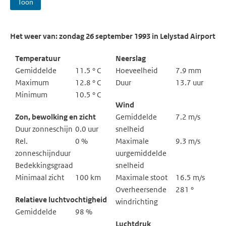
Toon
Het weer van: zondag 26 september 1993 in Lelystad Airport
Temperatuur
Neerslag
Gemiddelde
11.5 ° C
Hoeveelheid
7.9 mm
Maximum
12.8 ° C
Duur
13.7 uur
Minimum
10.5 ° C
Wind
Zon, bewolking en zicht
Gemiddelde
7.2 m/s
Duur zonneschijn
0.0 uur
snelheid
Rel.
0 %
Maximale
9.3 m/s
zonneschijnduur
uurgemiddelde
Bedekkingsgraad
snelheid
Minimaal zicht
100 km
Maximale stoot
16.5 m/s
Overheersende
281 °
Relatieve luchtvochtigheid
windrichting
Gemiddelde
98 %
Luchtdruk