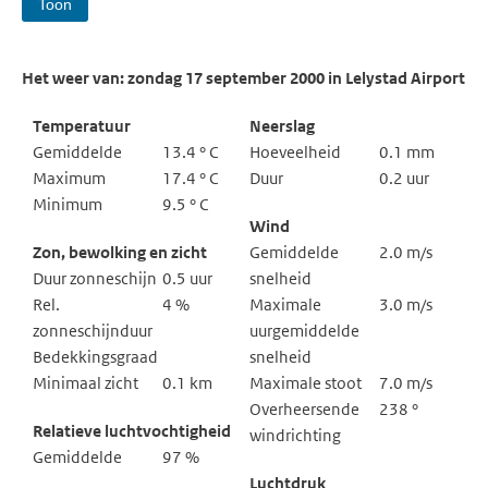
Toon
Het weer van: zondag 17 september 2000 in Lelystad Airport
Temperatuur
Neerslag
Gemiddelde
13.4 ° C
Hoeveelheid
0.1 mm
Maximum
17.4 ° C
Duur
0.2 uur
Minimum
9.5 ° C
Wind
Zon, bewolking en zicht
Gemiddelde
2.0 m/s
Duur zonneschijn
0.5 uur
snelheid
Rel.
4 %
Maximale
3.0 m/s
zonneschijnduur
uurgemiddelde
Bedekkingsgraad
snelheid
Minimaal zicht
0.1 km
Maximale stoot
7.0 m/s
Overheersende
238 °
Relatieve luchtvochtigheid
windrichting
Gemiddelde
97 %
Luchtdruk