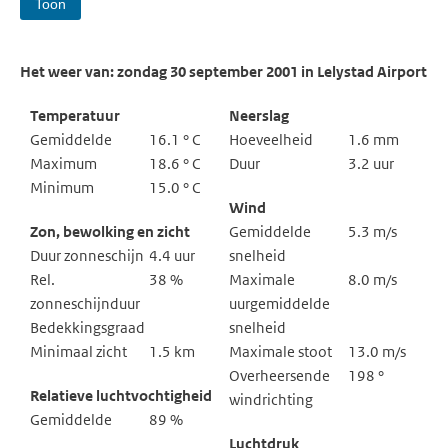
Toon
Het weer van: zondag 30 september 2001 in Lelystad Airport
Temperatuur
Neerslag
Gemiddelde
16.1 ° C
Hoeveelheid
1.6 mm
Maximum
18.6 ° C
Duur
3.2 uur
Minimum
15.0 ° C
Wind
Zon, bewolking en zicht
Gemiddelde
5.3 m/s
Duur zonneschijn
4.4 uur
snelheid
Rel.
38 %
Maximale
8.0 m/s
zonneschijnduur
uurgemiddelde
Bedekkingsgraad
snelheid
Minimaal zicht
1.5 km
Maximale stoot
13.0 m/s
Overheersende
198 °
Relatieve luchtvochtigheid
windrichting
Gemiddelde
89 %
Luchtdruk