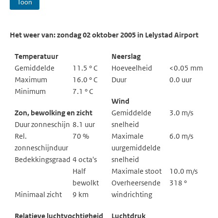
Toon
Het weer van: zondag 02 oktober 2005 in Lelystad Airport
Temperatuur
Neerslag
Gemiddelde
11.5 ° C
Hoeveelheid
<0.05 mm
Maximum
16.0 ° C
Duur
0.0 uur
Minimum
7.1 ° C
Wind
Zon, bewolking en zicht
Gemiddelde
3.0 m/s
Duur zonneschijn
8.1 uur
snelheid
Rel.
70 %
Maximale
6.0 m/s
zonneschijnduur
uurgemiddelde
Bedekkingsgraad
4 octa's
snelheid
Half
Maximale stoot
10.0 m/s
bewolkt
Overheersende
318 °
Minimaal zicht
9 km
windrichting
Relatieve luchtvochtigheid
Luchtdruk