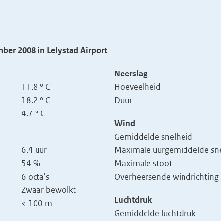
ber 2008 in Lelystad Airport
Neerslag
11.8 ° C
Hoeveelheid
18.2 ° C
Duur
4.7 ° C
Wind
Gemiddelde snelheid
6.4 uur
Maximale uurgemiddelde sne
54 %
Maximale stoot
6 octa's
Overheersende windrichting
Zwaar bewolkt
Luchtdruk
< 100 m
Gemiddelde luchtdruk