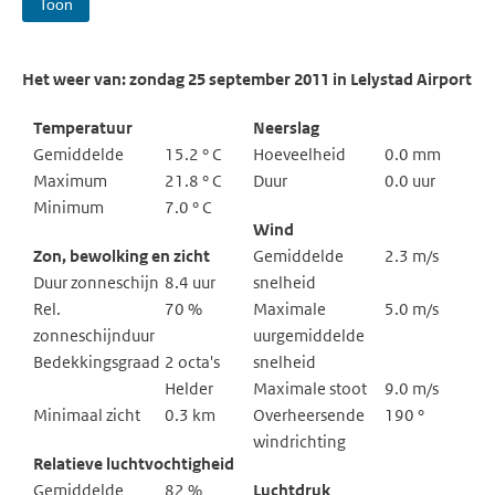
Toon
Het weer van: zondag 25 september 2011 in Lelystad Airport
Temperatuur
Neerslag
Gemiddelde
15.2 ° C
Hoeveelheid
0.0 mm
Maximum
21.8 ° C
Duur
0.0 uur
Minimum
7.0 ° C
Wind
Zon, bewolking en zicht
Gemiddelde
2.3 m/s
Duur zonneschijn
8.4 uur
snelheid
Rel.
70 %
Maximale
5.0 m/s
zonneschijnduur
uurgemiddelde
Bedekkingsgraad
2 octa's
snelheid
Helder
Maximale stoot
9.0 m/s
Minimaal zicht
0.3 km
Overheersende
190 °
windrichting
Relatieve luchtvochtigheid
Gemiddelde
82 %
Luchtdruk