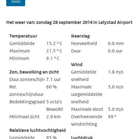
Toon
Het weer van: zondag 28 september 2014 in Lelystad Airport
Temperatuur
Neerslag
Gemiddelde
15.2 ° C
Hoeveelheid
0.0 mm
Maximum
21.5 ° C
Duur
0.0 uur
Minimum
9.1 ° C
Wind
Zon, bewolking en zicht
Gemiddelde
1.8 m/s
Duur zonneschijn
7.1 uur
snelheid
Rel.
60 %
Maximale
3.0 m/s
zonneschijnduur
uurgemiddelde
Bedekkingsgraad
5 octa's
snelheid
Bewolkt
Maximale stoot
5.0 m/s
Minimaal zicht
2.9 km
Overheersende
99 °
windrichting
Relatieve luchtvochtigheid
Gemiddelde
85 %
Luchtdruk