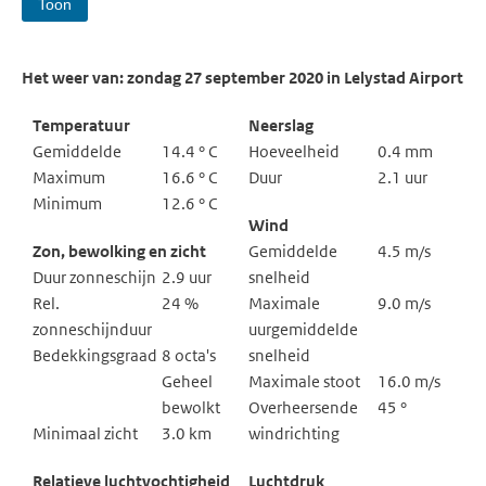
Toon
Het weer van: zondag 27 september 2020 in Lelystad Airport
Temperatuur
Neerslag
Gemiddelde
14.4 ° C
Hoeveelheid
0.4 mm
Maximum
16.6 ° C
Duur
2.1 uur
Minimum
12.6 ° C
Wind
Zon, bewolking en zicht
Gemiddelde
4.5 m/s
Duur zonneschijn
2.9 uur
snelheid
Rel.
24 %
Maximale
9.0 m/s
zonneschijnduur
uurgemiddelde
Bedekkingsgraad
8 octa's
snelheid
Geheel
Maximale stoot
16.0 m/s
bewolkt
Overheersende
45 °
Minimaal zicht
3.0 km
windrichting
Relatieve luchtvochtigheid
Luchtdruk