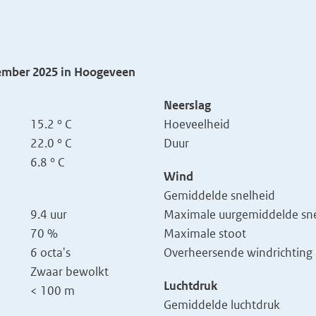
tember 2025 in Hoogeveen
Neerslag
15.2 ° C
Hoeveelheid
22.0 ° C
Duur
6.8 ° C
Wind
Gemiddelde snelheid
9.4 uur
Maximale uurgemiddelde sne
70 %
Maximale stoot
6 octa's
Overheersende windrichting
Zwaar bewolkt
Luchtdruk
< 100 m
Gemiddelde luchtdruk